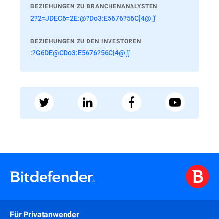
BEZIEHUNGEN ZU BRANCHENANALYSTEN
2?2=JDEC6=2E:@?Do3:E5676?56C]4@∬
BEZIEHUNGEN ZU DEN INVESTOREN
:?G6DE@CDo3:E5676?56C]4@∬
Für Privatanwender