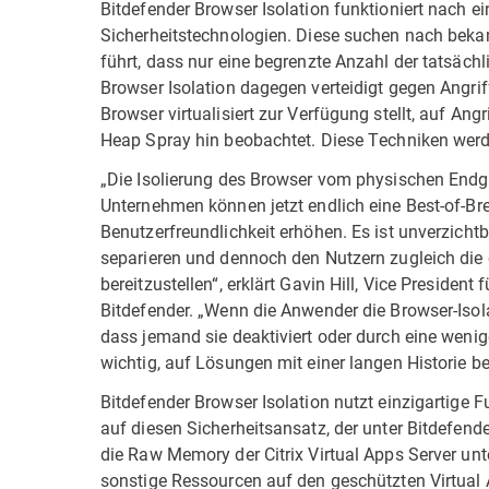
Bitdefender Browser Isolation funktioniert nach e
Sicherheitstechnologien. Diese suchen nach beka
führt, dass nur eine begrenzte Anzahl der tatsäc
Browser Isolation dagegen verteidigt gegen Angrif
Browser virtualisiert zur Verfügung stellt, auf Ang
Heap Spray hin beobachtet. Diese Techniken werden
„Die Isolierung des Browser vom physischen Endg
Unternehmen können jetzt endlich eine Best-of-Br
Benutzerfreundlichkeit erhöhen. Es ist unverzicht
separieren und dennoch den Nutzern zugleich die 
bereitzustellen“, erklärt Gavin Hill, Vice Presiden
Bitdefender. „Wenn die Anwender die Browser-Isola
dass jemand sie deaktiviert oder durch eine wenig
wichtig, auf Lösungen mit einer langen Historie bei
Bitdefender Browser Isolation nutzt einzigartige F
auf diesen Sicherheitsansatz, der unter Bitdefende
die Raw Memory der Citrix Virtual Apps Server un
sonstige Ressourcen auf den geschützten Virtual 