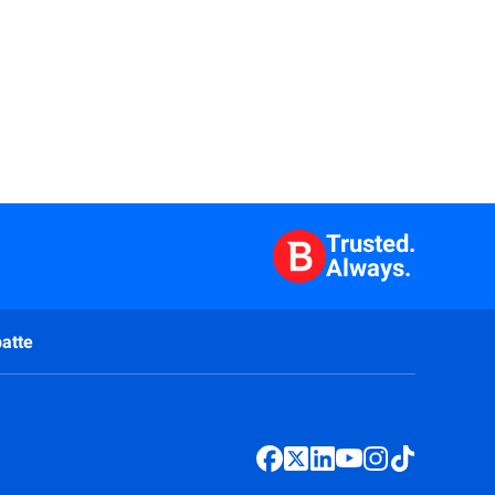
Trusted.
Always.
atte