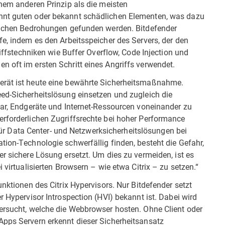
inem anderen Prinzip als die meisten
nnt guten oder bekannt schädlichen Elementen, was dazu
hlichen Bedrohungen gefunden werden. Bitdefender
fe, indem es den Arbeitsspeicher des Servers, der den
riffstechniken wie Buffer Overflow, Code Injection und
 oft im ersten Schritt eines Angriffs verwendet.
erät ist heute eine bewährte Sicherheitsmaßnahme.
eed-Sicherheitslösung einsetzen und zugleich die
bar, Endgeräte und Internet-Ressourcen voneinander zu
erforderlichen Zugriffsrechte bei hoher Performance
t für Data Center- und Netzwerksicherheitslösungen bei
tion-Technologie schwerfällig finden, besteht die Gefahr,
er sichere Lösung ersetzt. Um dies zu vermeiden, ist es
 virtualisierten Browsern – wie etwa Citrix – zu setzen.“
unktionen des Citrix Hypervisors. Nur Bitdefender setzt
r Hypervisor Introspection (HVI) bekannt ist. Dabei wird
tersucht, welche die Webbrowser hosten. Ohne Client oder
Apps Servern erkennt dieser Sicherheitsansatz