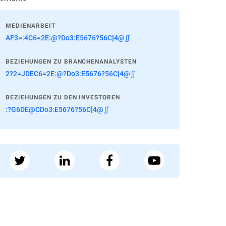
MEDIENARBEIT
AF3=:4C6=2E:@?Do3:E5676?56C]4@∬
BEZIEHUNGEN ZU BRANCHENANALYSTEN
2?2=JDEC6=2E:@?Do3:E5676?56C]4@∬
BEZIEHUNGEN ZU DEN INVESTOREN
:?G6DE@CDo3:E5676?56C]4@∬