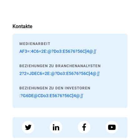
Kontakte
MEDIENARBEIT
AF3=:4C6=2E:@?Do3:E5676?56C]4@∬
BEZIEHUNGEN ZU BRANCHENANALYSTEN
2?2=JDEC6=2E:@?Do3:E5676?56C]4@∬
BEZIEHUNGEN ZU DEN INVESTOREN
:?G6DE@CDo3:E5676?56C]4@∬