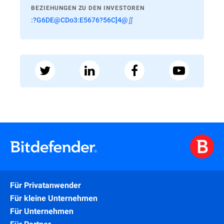
BEZIEHUNGEN ZU DEN INVESTOREN
:?G6DE@CDo3:E5676?56C]4@∬
Für Privatanwender
Für kleine Unternehmen
Für Unternehmen