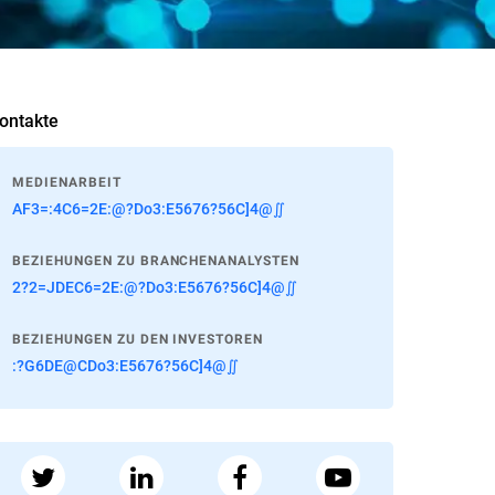
ontakte
MEDIENARBEIT
AF3=:4C6=2E:@?Do3:E5676?56C]4@∬
BEZIEHUNGEN ZU BRANCHENANALYSTEN
2?2=JDEC6=2E:@?Do3:E5676?56C]4@∬
BEZIEHUNGEN ZU DEN INVESTOREN
:?G6DE@CDo3:E5676?56C]4@∬