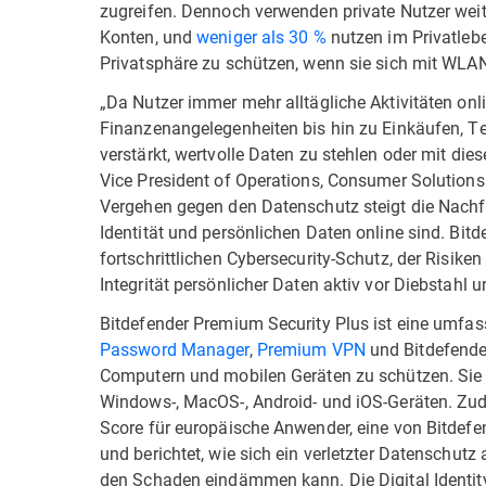
zugreifen. Dennoch verwenden private Nutzer weite
Konten, und
weniger als 30 %
nutzen im Privatlebe
Privatsphäre zu schützen, wenn sie sich mit WLA
„Da Nutzer immer mehr alltägliche Aktivitäten on
Finanzenangelegenheiten bis hin zu Einkäufen, T
verstärkt, wertvolle Daten zu stehlen oder mit dies
Vice President of Operations, Consumer Solutions 
Vergehen gegen den Datenschutz steigt die Nachfr
Identität und persönlichen Daten online sind. Bit
fortschrittlichen Cybersecurity-Schutz, der Risike
Integrität persönlicher Daten aktiv vor Diebstahl 
Bitdefender Premium Security Plus ist eine umfas
Password Manager
,
Premium VPN
und Bitdefend
Computern und mobilen Geräten zu schützen. Sie v
Windows-, MacOS-, Android- und iOS-Geräten. Zude
Score für europäische Anwender, eine von Bitdefen
und berichtet, wie sich ein verletzter Datenschutz
den Schaden eindämmen kann. Die Digital Identity