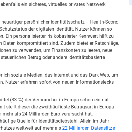
nfalls ein sicheres, virtuelles privates Netzwerk
 neuartiger persönlicher Identitätsschutz – Health-Score:
Schutzstatus der digitalen Identität. Nutzer können so
 Ein personalisierter, risikobasierter Kennwert hilft zu
n Daten kompromittiert sind. Zudem bietet er Ratschläge,
ionen zu verwenden, um Finanzkonten zu leeren, neue
steuerlichen Betrug oder andere identitätsbasierte
rlich soziale Medien, das Internet und das Dark Web, um
en. Nutzer erfahren sofort von neuen Informationslecks
rittel (33 %) der Verbraucher in Europa schon einmal
it stellt dieser die zweithäufigste Betrugsart in Europa
n mehr als 24 Milliarden Euro verursacht hat.
äufige Quelle für Identitätsdiebstahl. Allein im Jahr
hutzes weltweit auf mehr als
22 Milliarden Datensätze