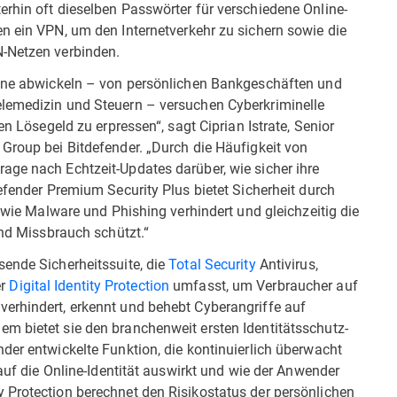
rhin oft dieselben Passwörter für verschiedene Online-
n ein VPN, um den Internetverkehr zu sichern sowie die
N-Netzen verbinden.
line abwickeln – von persönlichen Bankgeschäften und
elemedizin und Steuern – versuchen Cyberkriminelle
en Lösegeld zu erpressen“, sagt Ciprian Istrate, Senior
Group bei Bitdefender. „Durch die Häufigkeit von
age nach Echtzeit-Updates darüber, wie sicher ihre
defender Premium Security Plus bietet Sicherheit durch
n wie Malware und Phishing verhindert und gleichzeitig die
und Missbrauch schützt.“
sende Sicherheitssuite, die
Total Security
Antivirus,
er
Digital Identity Protection
umfasst, um Verbraucher auf
erhindert, erkennt und behebt Cyberangriffe auf
m bietet sie den branchenweit ersten Identitätsschutz-
der entwickelte Funktion, die kontinuierlich überwacht
 auf die Online-Identität auswirkt und wie der Anwender
 Protection berechnet den Risikostatus der persönlichen