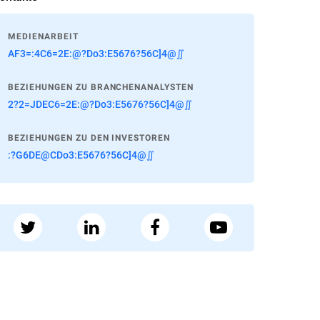
MEDIENARBEIT
AF3=:4C6=2E:@?Do3:E5676?56C]4@∬
BEZIEHUNGEN ZU BRANCHENANALYSTEN
2?2=JDEC6=2E:@?Do3:E5676?56C]4@∬
BEZIEHUNGEN ZU DEN INVESTOREN
:?G6DE@CDo3:E5676?56C]4@∬