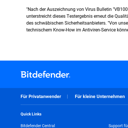
"Nach der Auszeichnung von Virus Bulletin "VB100%
unterstreicht dieses Testergebnis erneut die Qualit
des schwäbischen Sicherheitsanbieters. "Von unser
technischem Know-How im Antiviren-Service können
Für Privatanwender
Für kleine Unternehmen
Quick Links
Bitdefender Central
Support fü