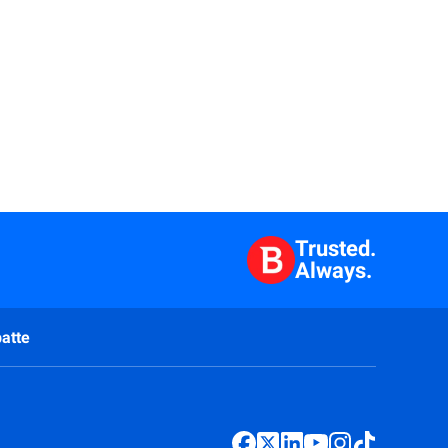
Trusted.
Always.
atte