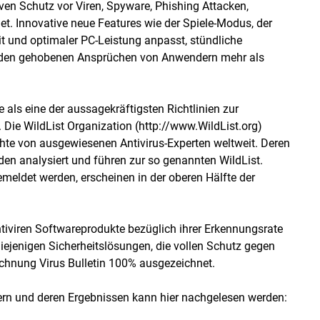
iven Schutz vor Viren, Spyware, Phishing Attacken,
t. Innovative neue Features wie der Spiele-Modus, der
it und optimaler PC-Leistung anpasst, stündliche
 den gehobenen Ansprüchen von Anwendern mehr als
e als eine der aussagekräftigsten Richtlinien zur
Die WildList Organization (http://www.WildList.org)
hte von ausgewiesenen Antivirus-Experten weltweit. Deren
en analysiert und führen zur so genannten WildList.
emeldet werden, erscheinen in der oberen Hälfte der
ntiviren Softwareprodukte bezüglich ihrer Erkennungsrate
 diejenigen Sicherheitslösungen, die vollen Schutz gegen
ichnung Virus Bulletin 100% ausgezeichnet.
mern und deren Ergebnissen kann hier nachgelesen werden: