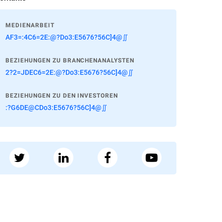
MEDIENARBEIT
AF3=:4C6=2E:@?Do3:E5676?56C]4@∬
BEZIEHUNGEN ZU BRANCHENANALYSTEN
2?2=JDEC6=2E:@?Do3:E5676?56C]4@∬
BEZIEHUNGEN ZU DEN INVESTOREN
:?G6DE@CDo3:E5676?56C]4@∬