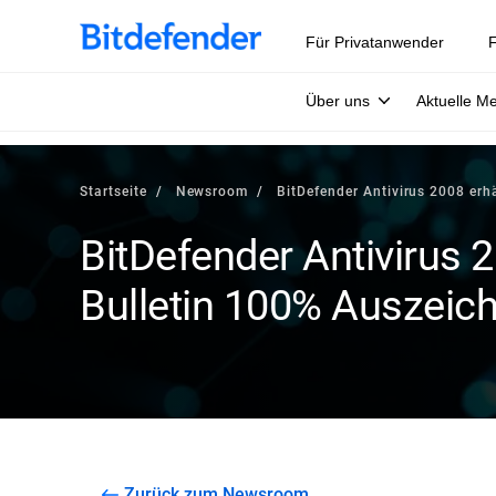
Für Privatanwender
F
Über uns
Aktuelle M
Startseite
Newsroom
BitDefender Antivirus 2008 erh
BitDefender Antivirus 2
Bulletin 100% Auszeic
Zurück zum Newsroom