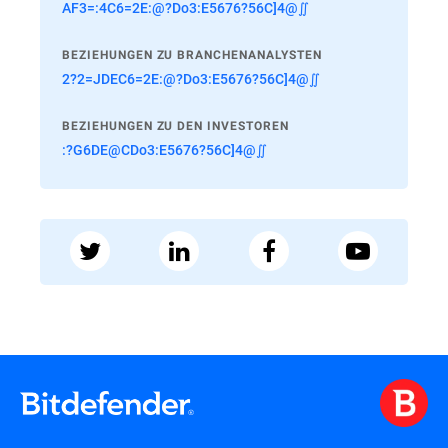
AF3=:4C6=2E:@?Do3:E5676?56C]4@∬
BEZIEHUNGEN ZU BRANCHENANALYSTEN
2?2=JDEC6=2E:@?Do3:E5676?56C]4@∬
BEZIEHUNGEN ZU DEN INVESTOREN
:?G6DE@CDo3:E5676?56C]4@∬