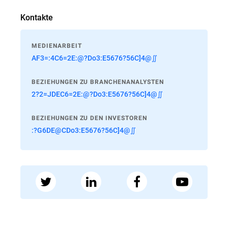
Kontakte
MEDIENARBEIT
AF3=:4C6=2E:@?Do3:E5676?56C]4@∬
BEZIEHUNGEN ZU BRANCHENANALYSTEN
2?2=JDEC6=2E:@?Do3:E5676?56C]4@∬
BEZIEHUNGEN ZU DEN INVESTOREN
:?G6DE@CDo3:E5676?56C]4@∬