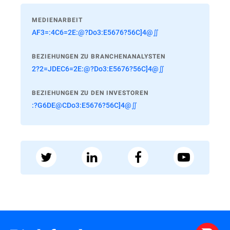
MEDIENARBEIT
AF3=:4C6=2E:@?Do3:E5676?56C]4@∬
BEZIEHUNGEN ZU BRANCHENANALYSTEN
2?2=JDEC6=2E:@?Do3:E5676?56C]4@∬
BEZIEHUNGEN ZU DEN INVESTOREN
:?G6DE@CDo3:E5676?56C]4@∬