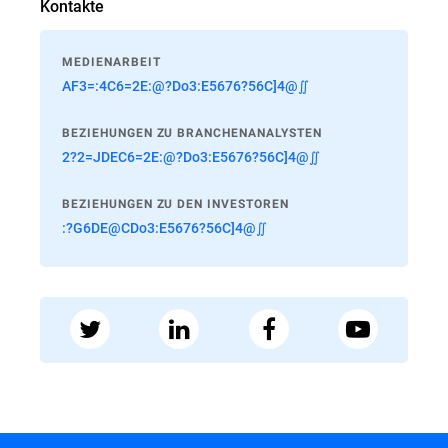
Kontakte
MEDIENARBEIT
AF3=:4C6=2E:@?Do3:E5676?56C]4@∬
BEZIEHUNGEN ZU BRANCHENANALYSTEN
2?2=JDEC6=2E:@?Do3:E5676?56C]4@∬
BEZIEHUNGEN ZU DEN INVESTOREN
:?G6DE@CDo3:E5676?56C]4@∬