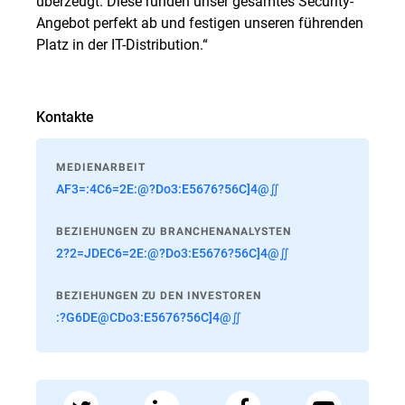
überzeugt. Diese runden unser gesamtes Security-
Angebot perfekt ab und festigen unseren führenden
Platz in der IT-Distribution.“
Kontakte
MEDIENARBEIT
AF3=:4C6=2E:@?Do3:E5676?56C]4@∬
BEZIEHUNGEN ZU BRANCHENANALYSTEN
2?2=JDEC6=2E:@?Do3:E5676?56C]4@∬
BEZIEHUNGEN ZU DEN INVESTOREN
:?G6DE@CDo3:E5676?56C]4@∬