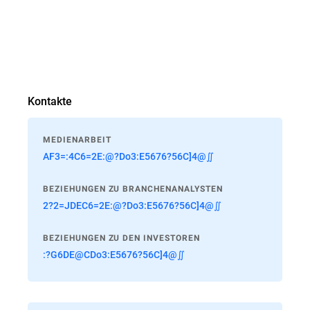
Kontakte
MEDIENARBEIT
AF3=:4C6=2E:@?Do3:E5676?56C]4@∬
BEZIEHUNGEN ZU BRANCHENANALYSTEN
2?2=JDEC6=2E:@?Do3:E5676?56C]4@∬
BEZIEHUNGEN ZU DEN INVESTOREN
:?G6DE@CDo3:E5676?56C]4@∬