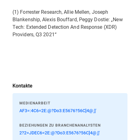
(1) Forrester Research, Allie Mellen, Joseph
Blankenship, Alexis Bouffard, Peggy Dostie: „New
Tech: Extended Detection And Response (XDR)
Providers, Q3 2021“
Kontakte
MEDIENARBEIT
AF3=:4C6=2E:@?Do3:E5676?56C]4@∬
BEZIEHUNGEN ZU BRANCHENANALYSTEN
2?2=JDEC6=2E:@?Do3:E5676?56C]4@∬