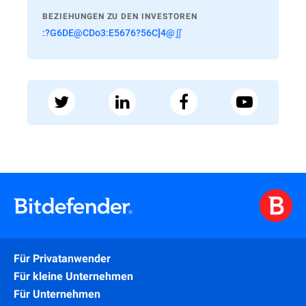
BEZIEHUNGEN ZU DEN INVESTOREN
:?G6DE@CDo3:E5676?56C]4@∬
Für Privatanwender
Für kleine Unternehmen
Für Unternehmen