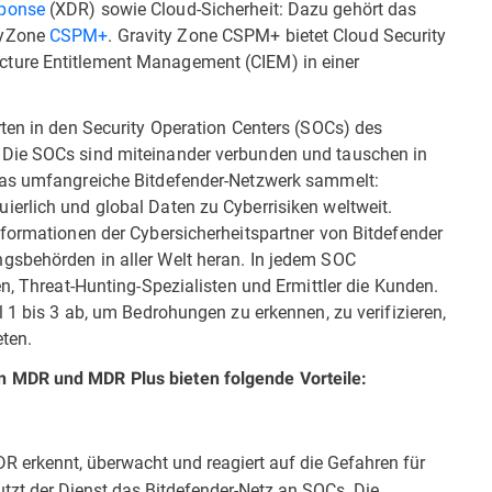
sponse
(XDR) sowie Cloud-Sicherheit: Dazu gehört das
tyZone
CSPM+
. Gravity Zone CSPM+ bietet Cloud Security
ture Entitlement Management (CIEM) in einer
ten in den Security Operation Centers (SOCs) des
 Die SOCs sind miteinander verbunden und tauschen in
das umfangreiche Bitdefender-Netzwerk sammelt:
erlich und global Daten zu Cyberrisiken weltweit.
nformationen der Cybersicherheitspartner von Bitdefender
gsbehörden in aller Welt heran. In jedem SOC
en, Threat-Hunting-Spezialisten und Ermittler die Kunden.
l 1 bis 3 ab, um Bedrohungen zu erkennen, zu verifizieren,
ten.
n MDR und MDR Plus bieten folgende Vorteile:
R erkennt, überwacht und reagiert auf die Gefahren für
nutzt der Dienst das Bitdefender-Netz an SOCs. Die