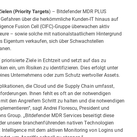
) – Bitdefender MDR PLUS
elen (Priority Targets
 Gefahren über die herkömmliche Kunden-IT hinaus auf
lligence Fusion Cell (CIFC)-Gruppe überwachen aktiv
teure – sowie solche mit nationalstaatlichem Hintergrund
s Eigentum verkaufen, sich über Schwachstellen
anen.
priorisierte Ziele in Echtzeit und setzt auf das zu
n ein, um Risiken zu identifizieren. Dies erfolgt unter
eines Unternehmens oder zum Schutz wertvoller Assets.
plikationen, die Cloud und die Supply Chain umfasst,
sforderungen. Ihnen fehlt es oft an der notwendigen
it den Angreifern Schritt zu halten und die notwendigen
plementieren“, sagt Andrei Florescu, President und
ns Group. „Bitdefender MDR Services beseitigt diese
 der unsere branchenführenden nativen Technologien
Intelligence mit dem aktiven Monitoring von Logins und