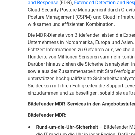
and Response
(EDR),
Extended Detection and Re
Cloud Security Posture Management durch Gravi
Posture Management (CSPM) und Cloud Infrastruc
wirksamen und effizienten Kombination.
Die MDR-Dienste von Bitdefender leisten die Exper
Unternehmens in Nordamerika, Europa und Asien.
Echtzeit Informationen zu Gefahren aus, welche 
Hunderte von Millionen Sensoren sammeln kontinui
Darüber hinaus ziehen die Sicherheitsanalysten I
sowie aus der Zusammenarbeit mit Strafverfolgun
unterstützen hochqualifizierte Sicherheitsanalyst
Sie decken mit ihren Fähigkeiten die Support-Leve
einzudämmen und zu beseitigen, sobald sie auftre
Bitdefender MDR-Services in den Angebotsstufe
Bitdefender MDR:
– Bitdefender MD
Rund-um-die-Uhr-Sicherheit
die IT rund um die Uhr in jeder Region. Dafür 