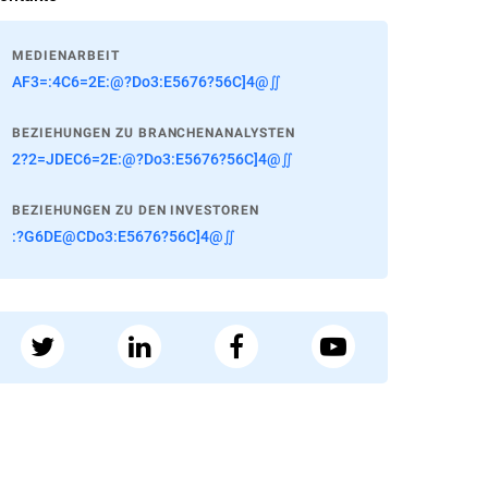
MEDIENARBEIT
AF3=:4C6=2E:@?Do3:E5676?56C]4@∬
BEZIEHUNGEN ZU BRANCHENANALYSTEN
2?2=JDEC6=2E:@?Do3:E5676?56C]4@∬
BEZIEHUNGEN ZU DEN INVESTOREN
:?G6DE@CDo3:E5676?56C]4@∬