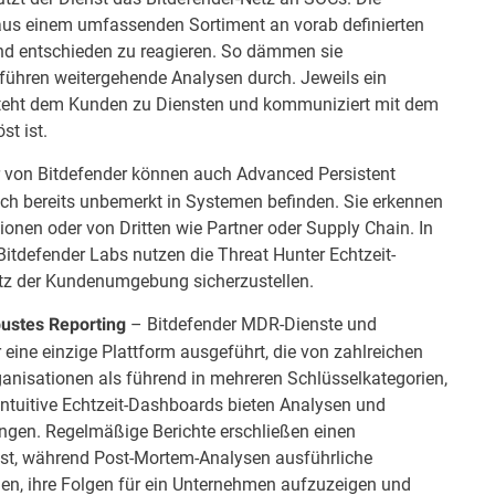
aus einem umfassenden Sortiment an vorab definierten
nd entschieden zu reagieren. So dämmen sie
 führen weitergehende Analysen durch. Jeweils ein
steht dem Kunden zu Diensten und kommuniziert mit dem
st ist.
 von Bitdefender können auch Advanced Persistent
ich bereits unbemerkt in Systemen befinden. Sie erkennen
nen oder von Dritten wie Partner oder Supply Chain. In
tdefender Labs nutzen die Threat Hunter Echtzeit-
tz der Kundenumgebung sicherzustellen.
– Bitdefender MDR-Dienste und
ustes Reporting
eine einzige Plattform ausgeführt, die von zahlreichen
anisationen
als führend in mehreren Schlüsselkategorien,
Intuitive Echtzeit-Dashboards bieten Analysen und
ungen. Regelmäßige Berichte erschließen einen
ienst, während Post-Mortem-Analysen ausführliche
hen, ihre Folgen für ein Unternehmen aufzuzeigen und