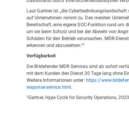
Dashboards durch Elite-Sicherheitsanalysten verbi
Laut Gartner ist „die Cyberbedrohungslandschaft 
auf Unternehmen nimmt zu. Den meisten Unterneh
Bereitschaft, eine eigene SOC-Funktion rund um die
um sie beim Schutz und bei der Abwehr von Angrif
Schäden für den Betrieb verursachen. MDR-Diens
erkennen und abzuwehren.“¹
Verfügbarkeit
Die Bitdefender MDR Services sind ab sofort verf
mit dem Kunden den Dienst 30 Tage lang ohne Ein
Weitere Informationen unter:
https://www.bitdefe
response-service.html
.
¹Gartner, Hype Cycle for Security Operations, 20