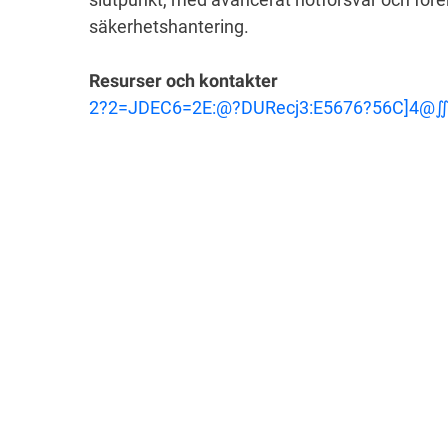
säkerhetshantering.
Resurser och kontakter
2?2=JDEC6=2E:@?DURecj3:E5676?56C]4@