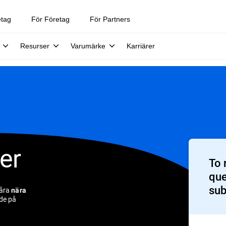
etag
För Företag
För Partners
Resurser
Varumärke
Karriärer
er
To 
que
sub
våra
nära
de på