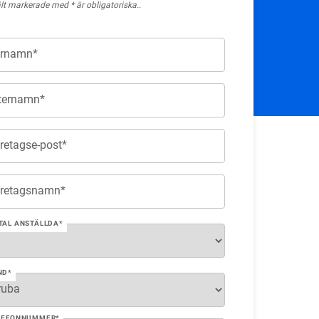
ält markerade med * är obligatoriska..
rnamn*
ternamn*
retagse-post*
retagsnamn*
TAL ANSTÄLLDA*
ND*
LEFONNUMMER*