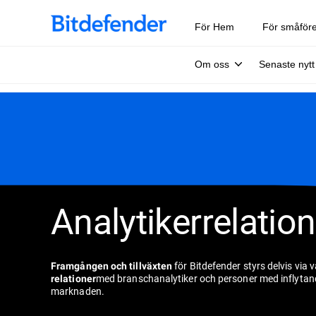
För Hem
För småför
Om oss
Senaste nytt
Analytikerrelation
för Bitdefender styrs delvis via 
Framgången och tillväxten
med branschanalytiker och personer med inflytan
relationer
marknaden.