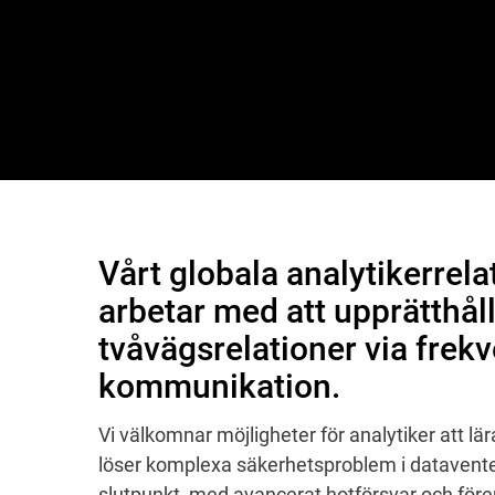
Vårt globala analytikerrel
arbetar med att upprätthål
tvåvägsrelationer via frek
kommunikation.
Vi välkomnar möjligheter för analytiker att lär
löser komplexa säkerhetsproblem i dataventer,
slutpunkt, med avancerat hotförsvar och för