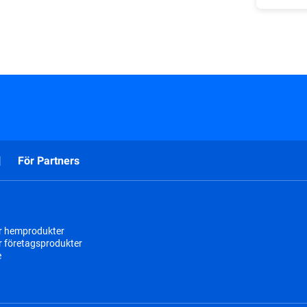
För Partners
r hemprodukter
r företagsprodukter
e