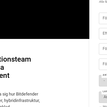
Alla f
Fö
Ef
Fö
ationsteam
Fö
la
vent
AN
LA
a sig hur Bitdefender
 hybridinfrastruktur,
enklad
TE