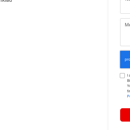
Me
∬
I
B
Y
t
P