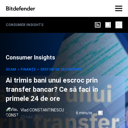
CONSUMER INSIGHTS
Consumer Insights
SCAM
FINANȚE
SFATURI DE SECURITATE
Ai trimis bani unui escroc prin
transfer bancar? Ce să faci în
primele 24 de ore
Vlad CONSTANTINESCU
6 minute
29 Iulie 2026