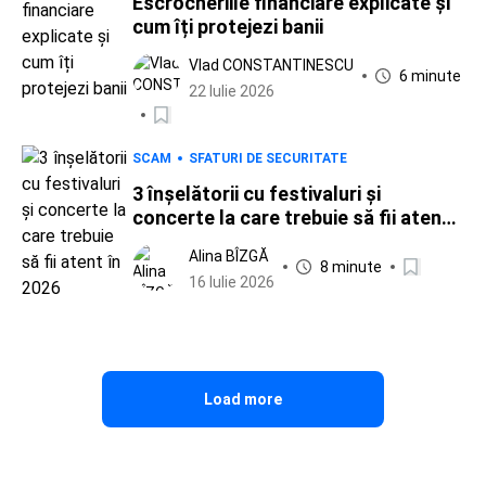
Escrocheriile financiare explicate și
cum îți protejezi banii
Vlad CONSTANTINESCU
6 minute
22 Iulie 2026
SCAM
SFATURI DE SECURITATE
3 înșelătorii cu festivaluri și
concerte la care trebuie să fii atent
în 2026
Alina BÎZGĂ
8 minute
16 Iulie 2026
Load more