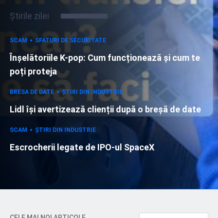
Știrile zilei
SCAM
SFATURI DE SECURITATE
Înșelătoriile K-pop: Cum funcționează și cum te
poți proteja
BRESA DE DATE
ȘTIRI DIN INDUSTRIE
Lidl își avertizează clienții după o breșă de date
SCAM
ȘTIRI DIN INDUSTRIE
Escrocherii legate de IPO-ul SpaceX
CELE MAI NOI ARTICOLE