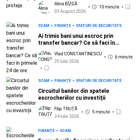
Alina BÎZGĂ
10 minute
03 August 2026
SCAM
FINANȚE
SFATURI DE SECURITATE
Ai trimis bani unui escroc prin
transfer bancar? Ce să faci în
primele 24 de ore
Vlad CONSTANTINESCU
6 minute
29 Iulie 2026
SCAM
FINANȚE
SFATURI DE SECURITATE
Circuitul banilor din spatele
escrocheriilor cu investiții
Filip TRUȚĂ
5 minute
24 Iulie 2026
FINANȚE
SCAM