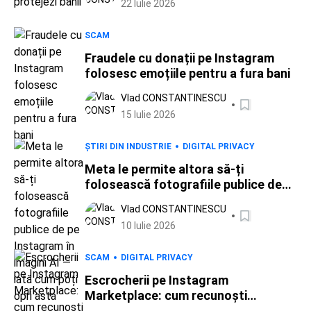
22 Iulie 2026
SCAM
Fraudele cu donații pe Instagram
folosesc emoțiile pentru a fura bani
Vlad CONSTANTINESCU
15 Iulie 2026
ȘTIRI DIN INDUSTRIE
DIGITAL PRIVACY
Meta le permite altora să-ți
folosească fotografiile publice de
pe Instagram în imagini AI — iată cum
Vlad CONSTANTINESCU
poți opri asta
10 Iulie 2026
SCAM
DIGITAL PRIVACY
Escrocherii pe Instagram
Marketplace: cum recunoști
vânzătorii falși și te protejezi