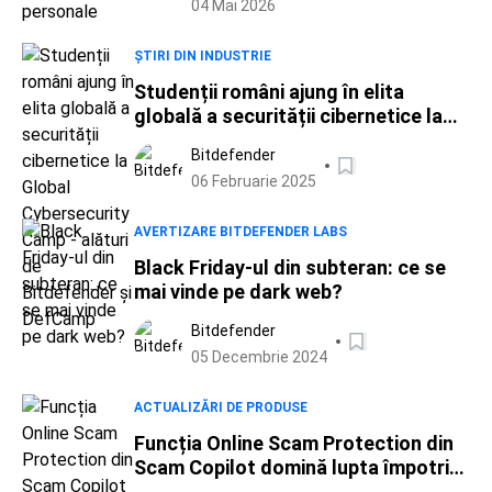
04 Mai 2026
ȘTIRI DIN INDUSTRIE
Studenții români ajung în elita
globală a securității cibernetice la
Global Cybersecurity Camp - alături
Bitdefender
de Bitdefender și DefCamp
06 Februarie 2025
AVERTIZARE BITDEFENDER LABS
Black Friday-ul din subteran: ce se
mai vinde pe dark web?
Bitdefender
05 Decembrie 2024
ACTUALIZĂRI DE PRODUSE
Funcția Online Scam Protection din
Scam Copilot domină lupta împotriva
fraudei digitale