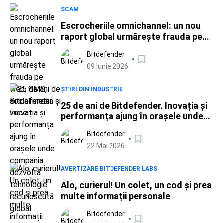
SCAM
Escrocheriile omnichannel: un nou
raport global urmărește frauda pe
web, SMS, social media și voce
Bitdefender
09 Iunie 2026
ȘTIRI DIN INDUSTRIE
25 de ani de Bitdefender. Inovația și
performanța ajung în orașele unde
compania dezvoltă tehnologie
Bitdefender
recunoscută global
22 Mai 2026
AVERTIZARE BITDEFENDER LABS
Alo, curierul! Un colet, un cod și prea
multe informații personale
Bitdefender