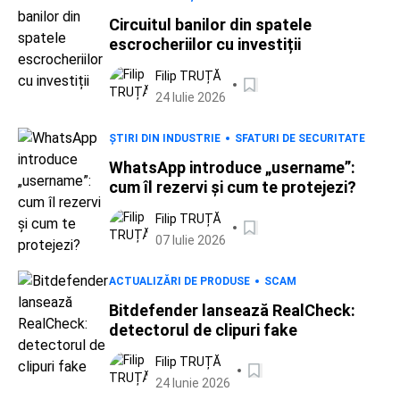
Circuitul banilor din spatele
escrocheriilor cu investiții
Filip TRUȚĂ
24 Iulie 2026
ȘTIRI DIN INDUSTRIE
SFATURI DE SECURITATE
WhatsApp introduce „username”:
cum îl rezervi și cum te protejezi?
Filip TRUȚĂ
07 Iulie 2026
ACTUALIZĂRI DE PRODUSE
SCAM
Bitdefender lansează RealCheck:
detectorul de clipuri fake
Filip TRUȚĂ
24 Iunie 2026