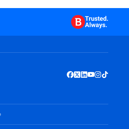
Trusted.
Always.
e