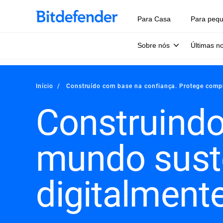
Para Casa
Para peq
Sobre nós
Últimas no
Início
Construído com base na confiança. Protege com
Construind
mundo suste
digitalment