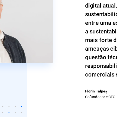
digital atua
sustentabil
entre uma e
a sustentabi
mais forte 
ameaças cib
questão téc
responsabili
comerciais 
Florin Talpeș
Cofundador e CEO