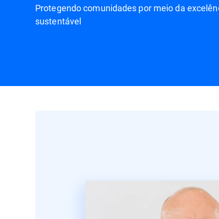
Protegendo comunidades por meio da excelênc
sustentável