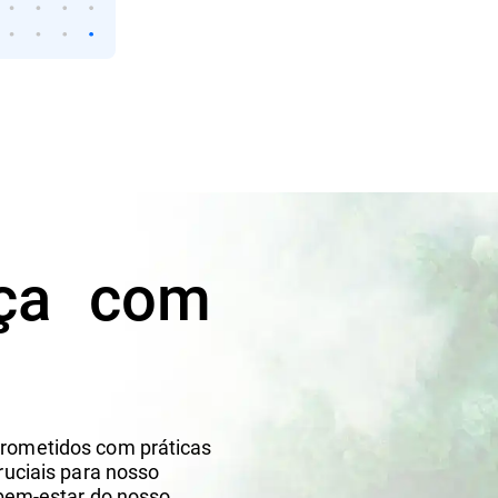
nça com
rometidos com práticas
ruciais para nosso
 bem-estar do nosso