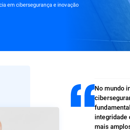
ia em cibersegurança e inovação
No mundo in
cibersegura
fundamental
integridade
mais amplos