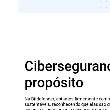
Cibersegura
propósito
Na Bitdefender, estamos firmemente comp
sustentáveis, reconhecendo que elas são c
sucesso a longo prazo e essenciais para o