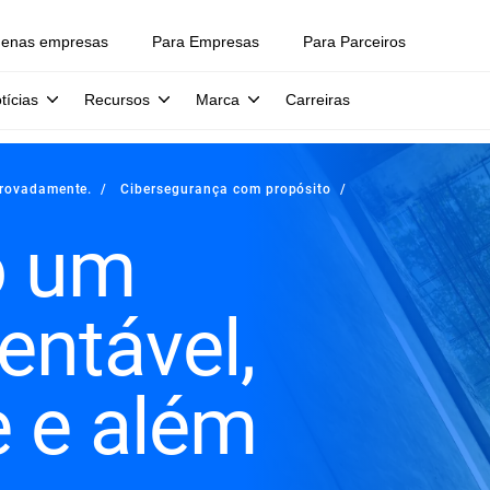
uenas empresas
Para Empresas
Para Parceiros
tícias
Recursos
Marca
Carreiras
provadamente.
Cibersegurança com propósito
o um
ntável,
e e além