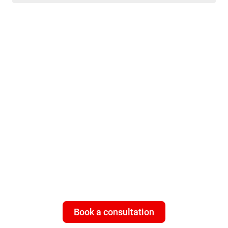
ISP customers - need multi-
layered cybersecurity that
works 24/7
Give your subscribers what they
really
value: a universal, 100%
worry-free connection with Bitdefender Subscriber Protection
Platform.
Book a consultation