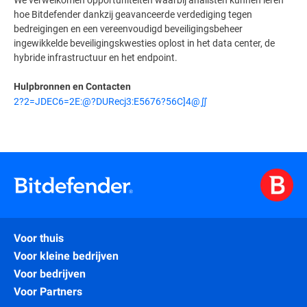
hoe Bitdefender dankzij geavanceerde verdediging tegen
bedreigingen en een vereenvoudigd beveiligingsbeheer
ingewikkelde beveiligingskwesties oplost in het data center, de
hybride infrastructuur en het endpoint.
Hulpbronnen en Contacten
2?2=JDEC6=2E:@?DURecj3:E5676?56C]4@∬
Voor thuis
Voor kleine bedrijven
Voor bedrijven
Voor Partners