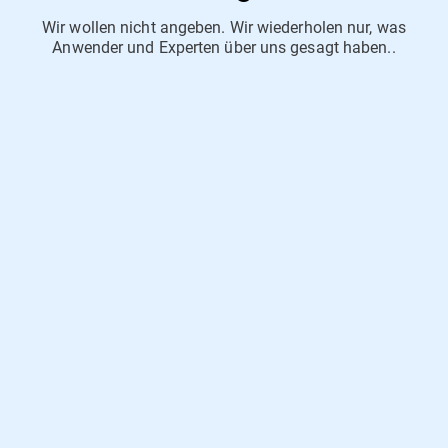
Wir wollen nicht angeben. Wir wiederholen nur, was
Anwender und Experten über uns gesagt haben..
"Die Software überzeugt mit herausragender Malware-
Erkennung, leistungsstarken Sicherheitsfunktionen und
einer benutzerfreundlichen Oberfläche."
Antivirenprogramme im Test , Netzwelt Februar 2025
“Bitdefender bietet sehr viele Extras und zeigt eine gute
Virenerkennung, die auch ohne Internetverbindung nicht
nachlässt.”
Bitdefender Premium Security Plus - ComputerBild,