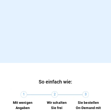
Ausgabe 06/2024
“Verdienter Testsieger: Erstklassige Virenerkennung und
viele sinnvolle Zusatzfunktionen.”
Bitdefender Total Security - IMTEST Januar 2024
So einfach wie:
Mit wenigen
Wir schalten
Sie bestellen
Angaben
Sie frei
On-Demand mit