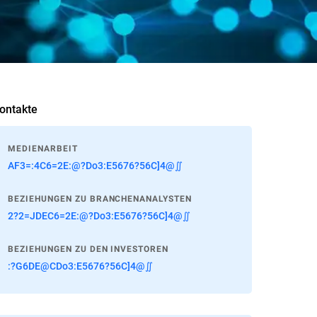
ontakte
MEDIENARBEIT
AF3=:4C6=2E:@?Do3:E5676?56C]4@∬
BEZIEHUNGEN ZU BRANCHENANALYSTEN
2?2=JDEC6=2E:@?Do3:E5676?56C]4@∬
BEZIEHUNGEN ZU DEN INVESTOREN
:?G6DE@CDo3:E5676?56C]4@∬