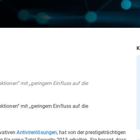
K
unktionen“ mit „geringem Einfluss auf die
unktionen“ mit „geringem Einfluss auf die
ovativen
Antivirenlösungen
, hat von der prestigeträchtigen
 für seine Total Security 2013 erhalten. Sie besagt, dass