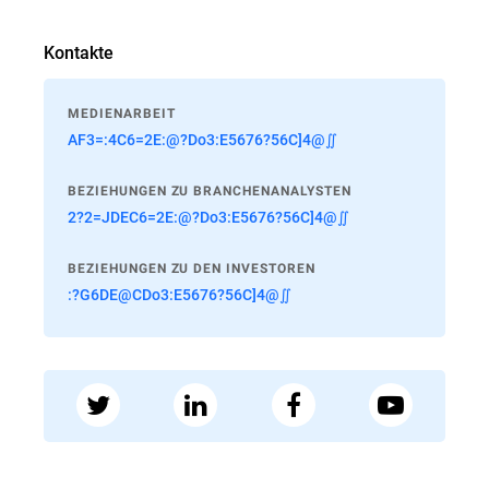
Kontakte
MEDIENARBEIT
AF3=:4C6=2E:@?Do3:E5676?56C]4@∬
BEZIEHUNGEN ZU BRANCHENANALYSTEN
2?2=JDEC6=2E:@?Do3:E5676?56C]4@∬
BEZIEHUNGEN ZU DEN INVESTOREN
:?G6DE@CDo3:E5676?56C]4@∬