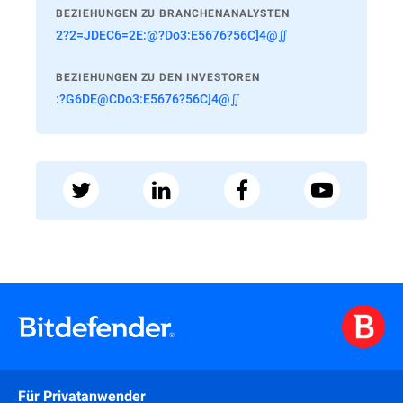
BEZIEHUNGEN ZU BRANCHENANALYSTEN
2?2=JDEC6=2E:@?Do3:E5676?56C]4@∬
BEZIEHUNGEN ZU DEN INVESTOREN
:?G6DE@CDo3:E5676?56C]4@∬
Für Privatanwender