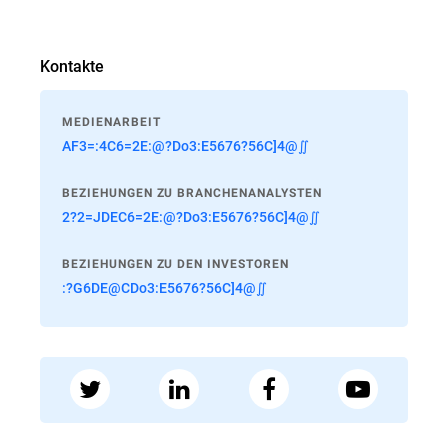
Kontakte
MEDIENARBEIT
AF3=:4C6=2E:@?Do3:E5676?56C]4@∬
BEZIEHUNGEN ZU BRANCHENANALYSTEN
2?2=JDEC6=2E:@?Do3:E5676?56C]4@∬
BEZIEHUNGEN ZU DEN INVESTOREN
:?G6DE@CDo3:E5676?56C]4@∬