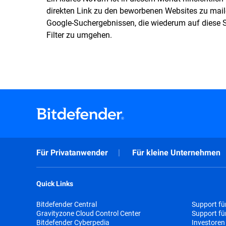
direkten Link zu den beworbenen Websites zu mail
Google-Suchergebnissen, die wiederum auf diese S
Filter zu umgehen.
Für Privatanwender
Für kleine Unternehmen
Quick Links
Bitdefender Central
Support fü
Gravityzone Cloud Control Center
Support f
Bitdefender Cyberpedia
Investoren