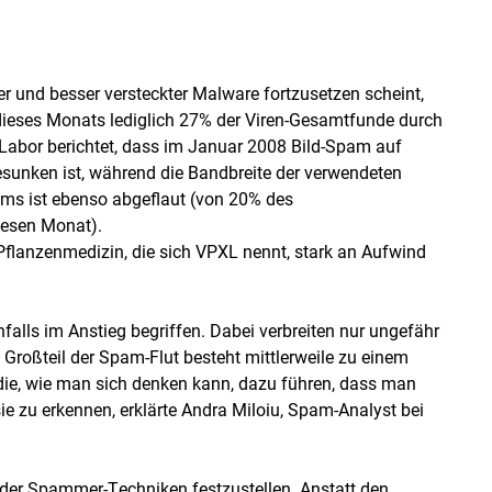
ter und besser versteckter Malware fortzusetzen scheint,
dieses Monats lediglich 27% der Viren-Gesamtfunde durch
Labor berichtet, dass im Januar 2008 Bild-Spam auf
nken ist, während die Bandbreite der verwendeten
ams ist ebenso abgeflaut (von 20% des
esen Monat).
Pflanzenmedizin, die sich VPXL nennt, stark an Aufwind
falls im Anstieg begriffen. Dabei verbreiten nur ungefähr
n Großteil der Spam-Flut besteht mittlerweile zu einem
 die, wie man sich denken kann, dazu führen, dass man
e zu erkennen, erklärte Andra Miloiu, Spam-Analyst bei
 der Spammer-Techniken festzustellen. Anstatt den