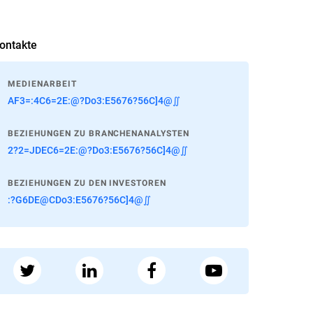
ontakte
MEDIENARBEIT
AF3=:4C6=2E:@?Do3:E5676?56C]4@∬
BEZIEHUNGEN ZU BRANCHENANALYSTEN
2?2=JDEC6=2E:@?Do3:E5676?56C]4@∬
BEZIEHUNGEN ZU DEN INVESTOREN
:?G6DE@CDo3:E5676?56C]4@∬