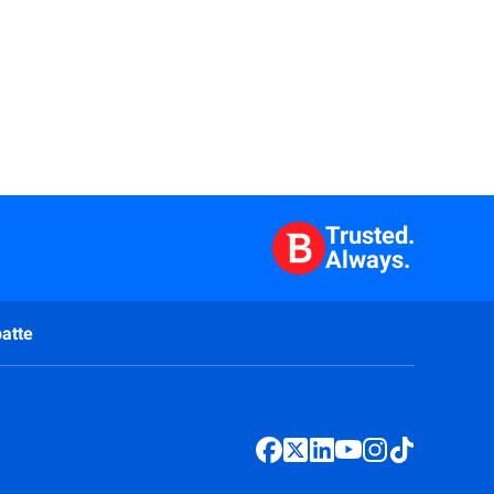
Trusted.
Always.
atte