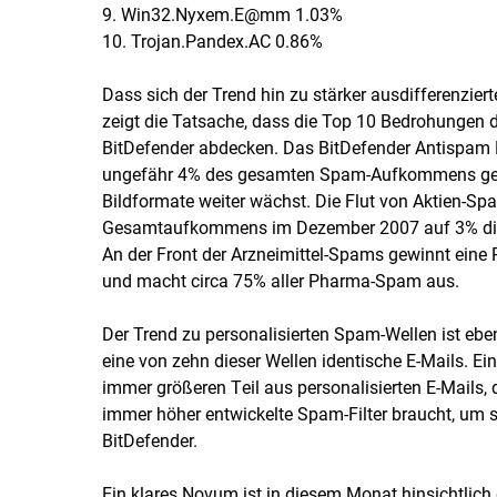
9. Win32.Nyxem.E@mm 1.03%
10. Trojan.Pandex.AC 0.86%
Dass sich der Trend hin zu stärker ausdifferenzier
zeigt die Tatsache, dass die Top 10 Bedrohungen 
BitDefender abdecken. Das BitDefender Antispam 
ungefähr 4% des gesamten Spam-Aufkommens gesu
Bildformate weiter wächst. Die Flut von Aktien-Sp
Gesamtaufkommens im Dezember 2007 auf 3% di
An der Front der Arzneimittel-Spams gewinnt eine 
und macht circa 75% aller Pharma-Spam aus.
Der Trend zu personalisierten Spam-Wellen ist eben
eine von zehn dieser Wellen identische E-Mails. Ei
immer größeren Teil aus personalisierten E-Mails,
immer höher entwickelte Spam-Filter braucht, um si
BitDefender.
Ein klares Novum ist in diesem Monat hinsichtlich