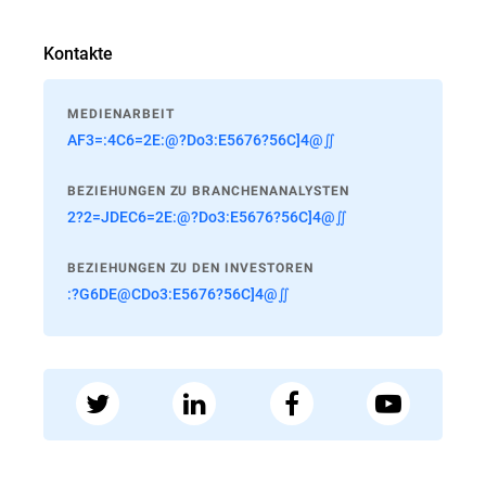
Kontakte
MEDIENARBEIT
AF3=:4C6=2E:@?Do3:E5676?56C]4@∬
BEZIEHUNGEN ZU BRANCHENANALYSTEN
2?2=JDEC6=2E:@?Do3:E5676?56C]4@∬
BEZIEHUNGEN ZU DEN INVESTOREN
:?G6DE@CDo3:E5676?56C]4@∬