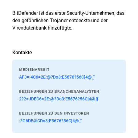
BitDefender ist das erste Security-Unternehmen, das
den gefährlichen Trojaner entdeckte und der
Virendatenbank hinzufügte.
Kontakte
MEDIENARBEIT
AF3=:4C6=2E:@?Do3:E5676?56C]4@∬
BEZIEHUNGEN ZU BRANCHENANALYSTEN
2?2=JDEC6=2E:@?Do3:E5676?56C]4@∬
BEZIEHUNGEN ZU DEN INVESTOREN
:?G6DE@CDo3:E5676?56C]4@∬