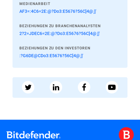
MEDIENARBEIT
AF3=:4C6=2E:@?Do3:E5676?56C]4@∬
BEZIEHUNGEN ZU BRANCHENANALYSTEN
2?2=JDEC6=2E:@?Do3:E5676?56C]4@∬
BEZIEHUNGEN ZU DEN INVESTOREN
:?G6DE@CDo3:E5676?56C]4@∬