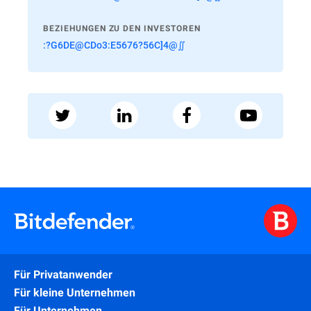
BEZIEHUNGEN ZU DEN INVESTOREN
:?G6DE@CDo3:E5676?56C]4@∬
Für Privatanwender
Für kleine Unternehmen
Für Unternehmen