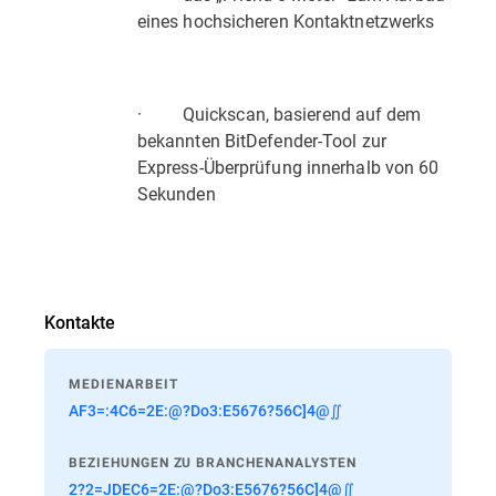
eines hochsicheren Kontaktnetzwerks
· Quickscan, basierend auf dem
bekannten BitDefender-Tool zur
Express-Überprüfung innerhalb von 60
Sekunden
Kontakte
MEDIENARBEIT
AF3=:4C6=2E:@?Do3:E5676?56C]4@∬
BEZIEHUNGEN ZU BRANCHENANALYSTEN
2?2=JDEC6=2E:@?Do3:E5676?56C]4@∬