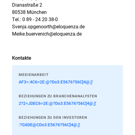
Dianastraße 2
80538 München
Tel.: 0 89 - 24 20 38-0
Svenja.opgenoorth@eloquenza.de
Meike.buervenich@eloquenza.de
Kontakte
MEDIENARBEIT
AF3=:4C6=2E:@?Do3:E5676?56C]4@∬
BEZIEHUNGEN ZU BRANCHENANALYSTEN
2?2=JDEC6=2E:@?Do3:E5676?56C]4@∬
BEZIEHUNGEN ZU DEN INVESTOREN
:?G6DE@CDo3:E5676?56C]4@∬