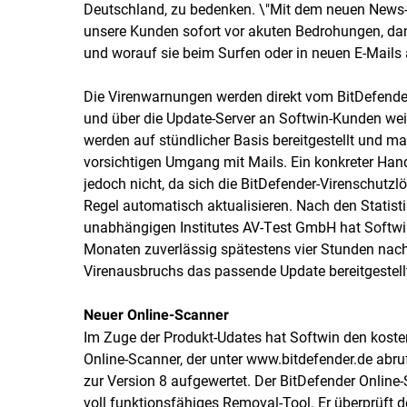
Deutschland, zu bedenken. \"Mit dem neuen News-
unsere Kunden sofort vor akuten Bedrohungen, da
und worauf sie beim Surfen oder in neuen E-Mails
Die Virenwarnungen werden direkt vom BitDefender-
und über die Update-Server an Softwin-Kunden wei
werden auf stündlicher Basis bereitgestellt und 
vorsichtigen Umgang mit Mails. Ein konkreter Han
jedoch nicht, da sich die BitDefender-Virenschutzl
Regel automatisch aktualisieren. Nach den Statist
unabhängigen Institutes AV-Test GmbH hat Softwin
Monaten zuverlässig spätestens vier Stunden nac
Virenausbruchs das passende Update bereitgestell
Neuer Online-Scanner
Im Zuge der Produkt-Udates hat Softwin den kost
Online-Scanner, der unter www.bitdefender.de abruf
zur Version 8 aufgewertet. Der BitDefender Online-
voll funktionsfähiges Removal-Tool. Er überprüft d