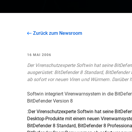
Zurück zum Newsroom
16 MAI 2006
Der Virenschutzexperte Softwin hat seine BitDef
ausgerüstet: BitDefender 8 Standard, BitDefende
ab sofort vor neuen Viren und Würmern. Darüber 
Softwin integriert Virenwarnsystem in die BitDef
BitDefender Version 8
:Der Virenschutzexperte Softwin hat seine BitDefe
Desktop-Produkte mit einem neuen Virenwarnsyst
BitDefender 8 Standard, BitDefender 8 Professiona