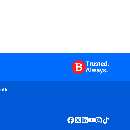
Trusted.
Always.
atte