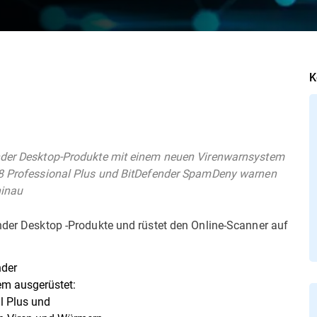
K
ender Desktop-Produkte mit einem neuen Virenwarnsystem
r 8 Professional Plus und BitDefender SpamDeny warnen
hinau
ender Desktop -Produkte und rüstet den Online-Scanner auf
nder
em ausgerüstet:
l Plus und