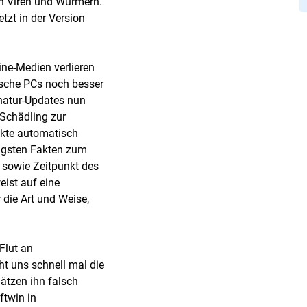
n Viren und Würmern.
tzt in der Version
ine-Medien verlieren
sche PCs noch besser
gnatur-Updates nun
 Schädling zur
ukte automatisch
tigsten Fakten zum
 sowie Zeitpunkt des
eist auf eine
die Art und Weise,
 Flut an
t uns schnell mal die
hätzen ihn falsch
ftwin in