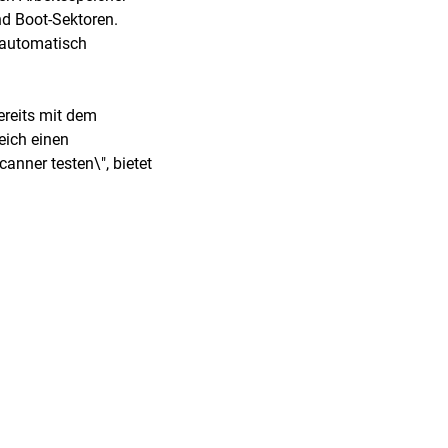
nd Boot-Sektoren.
- automatisch
ereits mit dem
leich einen
nner testen\", bietet