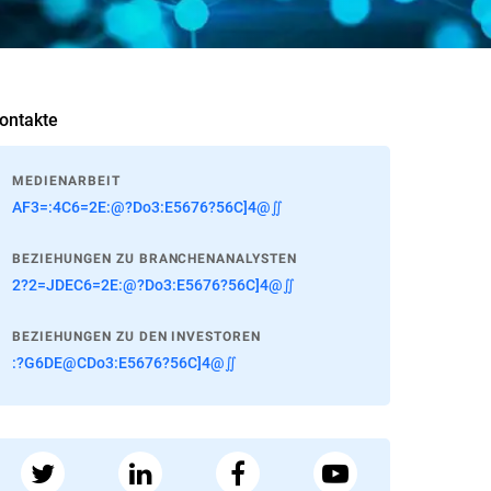
ontakte
MEDIENARBEIT
AF3=:4C6=2E:@?Do3:E5676?56C]4@∬
BEZIEHUNGEN ZU BRANCHENANALYSTEN
2?2=JDEC6=2E:@?Do3:E5676?56C]4@∬
BEZIEHUNGEN ZU DEN INVESTOREN
:?G6DE@CDo3:E5676?56C]4@∬