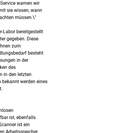
Service warnen wir
mit sie wissen, wann
 achten müssen.\"
Labor bereitgestellt
ter gegeben. Diese
mahnen zum
dlungsbedarf besteht
ösungen in der
iken des
 in den letzten
h bekannt werden eines
t.
enlosen
bar ist, ebenfalls
Scanner ist ein
en Arbeitsspeicher