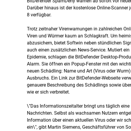
BitDefender SpamDeny warnen ab sofort vor neue
Darüber hinaus ist der kostenlose Online-Scanner je
8 verfügbar.
Trotz zeitnaher Virenwarnungen in zahlreichen Onl
Viren und Würmer kaum an Schlagkraft. Um heimi
abzusichern, bietet Softwin neben stündlichen Si
auch einen zusätzlichen News-Service. Mutiert ein
Epidemie, schlagen die BitDefender Desktop-Prod
Alarm. Sie öffnen ein Popup-Fenster mit den wich
neuen Schädling: Name und Art (Virus oder Wurm)
Ausbruchs. Ein Link zur BitDefender-Webseite verw
genauere Beschreibung des Schädlings sowie über 
wie er sich verbreitet.
\"Das Informationszeitalter bringt uns täglich eine
Nachrichten. Selbst als wachsamen Nutzern entgeh
Information über einen aktuellen Virus oder wir sc
ein\", gibt Martin Siemens, Geschäftsführer von So