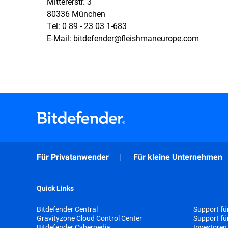
Mittererstr. 3
80336 München
Tel: 0 89 - 23 03 1-683
E-Mail: bitdefender@fleishmaneurope.com
Für Privatanwender
Für kleine Unternehmen
Quick Links
Bitdefender Central
Support fü
Gravityzone Cloud Control Center
Support f
Bitdefender Cyberpedia
Investoren