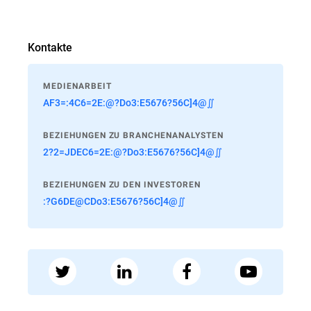
Kontakte
MEDIENARBEIT
AF3=:4C6=2E:@?Do3:E5676?56C]4@∬
BEZIEHUNGEN ZU BRANCHENANALYSTEN
2?2=JDEC6=2E:@?Do3:E5676?56C]4@∬
BEZIEHUNGEN ZU DEN INVESTOREN
:?G6DE@CDo3:E5676?56C]4@∬