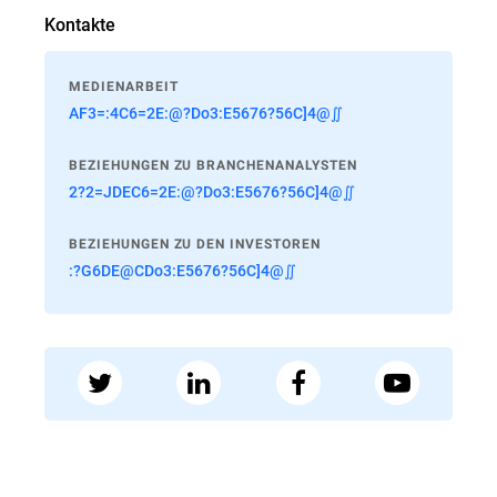
Kontakte
MEDIENARBEIT
AF3=:4C6=2E:@?Do3:E5676?56C]4@∬
BEZIEHUNGEN ZU BRANCHENANALYSTEN
2?2=JDEC6=2E:@?Do3:E5676?56C]4@∬
BEZIEHUNGEN ZU DEN INVESTOREN
:?G6DE@CDo3:E5676?56C]4@∬