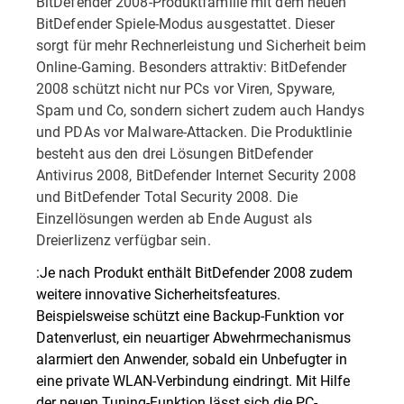
BitDefender 2008-Produktfamilie mit dem neuen
BitDefender Spiele-Modus ausgestattet. Dieser
sorgt für mehr Rechnerleistung und Sicherheit beim
Online-Gaming. Besonders attraktiv: BitDefender
2008 schützt nicht nur PCs vor Viren, Spyware,
Spam und Co, sondern sichert zudem auch Handys
und PDAs vor Malware-Attacken. Die Produktlinie
besteht aus den drei Lösungen BitDefender
Antivirus 2008, BitDefender Internet Security 2008
und BitDefender Total Security 2008. Die
Einzellösungen werden ab Ende August als
Dreierlizenz verfügbar sein.
:Je nach Produkt enthält BitDefender 2008 zudem
weitere innovative Sicherheitsfeatures.
Beispielsweise schützt eine Backup-Funktion vor
Datenverlust, ein neuartiger Abwehrmechanismus
alarmiert den Anwender, sobald ein Unbefugter in
eine private WLAN-Verbindung eindringt. Mit Hilfe
der neuen Tuning-Funktion lässt sich die PC-