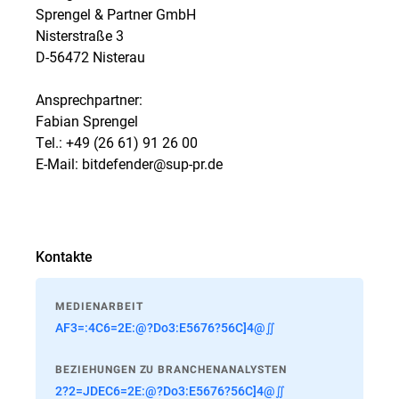
Sprengel & Partner GmbH
Nisterstraße 3
D-56472 Nisterau
Ansprechpartner:
Fabian Sprengel
Tel.: +49 (26 61) 91 26 00
E-Mail: bitdefender@sup-pr.de
Kontakte
MEDIENARBEIT
AF3=:4C6=2E:@?Do3:E5676?56C]4@∬
BEZIEHUNGEN ZU BRANCHENANALYSTEN
2?2=JDEC6=2E:@?Do3:E5676?56C]4@∬