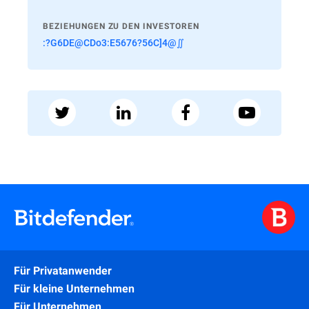
BEZIEHUNGEN ZU DEN INVESTOREN
:?G6DE@CDo3:E5676?56C]4@∬
Für Privatanwender
Für kleine Unternehmen
Für Unternehmen