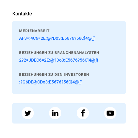
Kontakte
MEDIENARBEIT
AF3=:4C6=2E:@?Do3:E5676?56C]4@∬
BEZIEHUNGEN ZU BRANCHENANALYSTEN
2?2=JDEC6=2E:@?Do3:E5676?56C]4@∬
BEZIEHUNGEN ZU DEN INVESTOREN
:?G6DE@CDo3:E5676?56C]4@∬