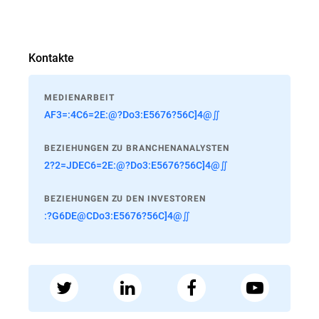
Kontakte
MEDIENARBEIT
AF3=:4C6=2E:@?Do3:E5676?56C]4@∬
BEZIEHUNGEN ZU BRANCHENANALYSTEN
2?2=JDEC6=2E:@?Do3:E5676?56C]4@∬
BEZIEHUNGEN ZU DEN INVESTOREN
:?G6DE@CDo3:E5676?56C]4@∬