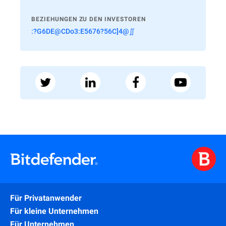
BEZIEHUNGEN ZU DEN INVESTOREN
:?G6DE@CDo3:E5676?56C]4@∬
Für Privatanwender
Für kleine Unternehmen
Für Unternehmen