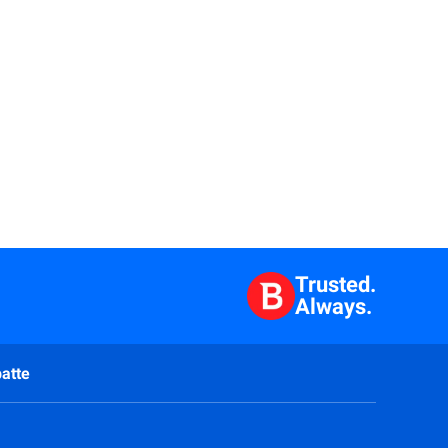
Trusted.
Always.
atte