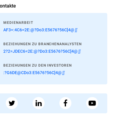
ontakte
MEDIENARBEIT
AF3=:4C6=2E:@?Do3:E5676?56C]4@∬
BEZIEHUNGEN ZU BRANCHENANALYSTEN
2?2=JDEC6=2E:@?Do3:E5676?56C]4@∬
BEZIEHUNGEN ZU DEN INVESTOREN
:?G6DE@CDo3:E5676?56C]4@∬