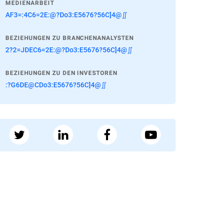
MEDIENARBEIT
AF3=:4C6=2E:@?Do3:E5676?56C]4@∬
BEZIEHUNGEN ZU BRANCHENANALYSTEN
2?2=JDEC6=2E:@?Do3:E5676?56C]4@∬
BEZIEHUNGEN ZU DEN INVESTOREN
:?G6DE@CDo3:E5676?56C]4@∬