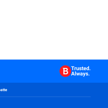
Trusted.
Always.
atte