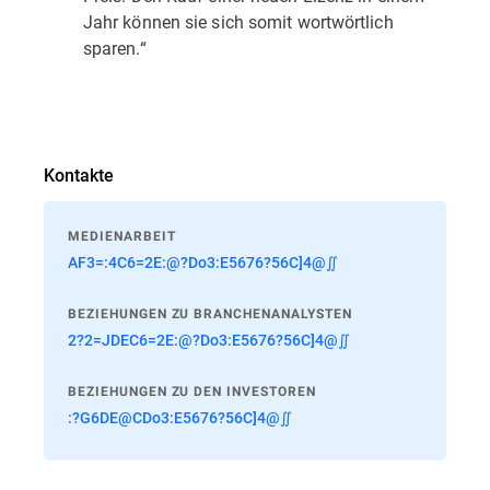
Jahr können sie sich somit wortwörtlich
sparen.“
Kontakte
MEDIENARBEIT
AF3=:4C6=2E:@?Do3:E5676?56C]4@∬
BEZIEHUNGEN ZU BRANCHENANALYSTEN
2?2=JDEC6=2E:@?Do3:E5676?56C]4@∬
BEZIEHUNGEN ZU DEN INVESTOREN
:?G6DE@CDo3:E5676?56C]4@∬