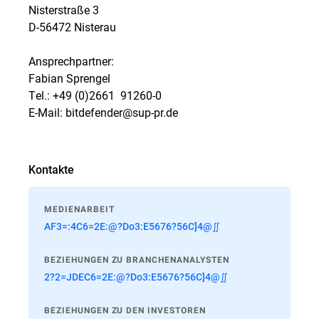
Nisterstraße 3
D-56472 Nisterau
Ansprechpartner:
Fabian Sprengel
Tel.: +49 (0)2661  91260-0
E-Mail: bitdefender@sup-pr.de
Kontakte
MEDIENARBEIT
AF3=:4C6=2E:@?Do3:E5676?56C]4@∬
BEZIEHUNGEN ZU BRANCHENANALYSTEN
2?2=JDEC6=2E:@?Do3:E5676?56C]4@∬
BEZIEHUNGEN ZU DEN INVESTOREN