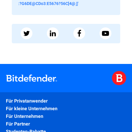
:?G6DE@CDo3:E5676?56C]4@∬
Für Privatanwender
Für kleine Unternehmen
Für Unternehmen
Für Partner
Studenten-Rabatte