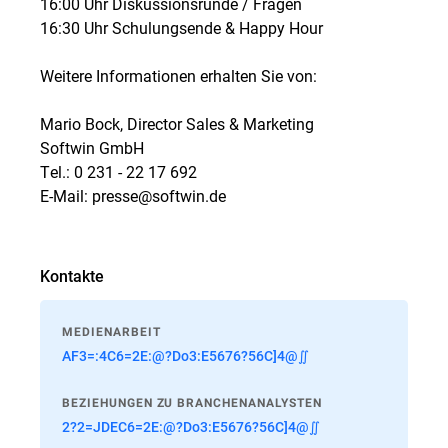
16:00 Uhr Diskussionsrunde / Fragen
16:30 Uhr Schulungsende & Happy Hour
Weitere Informationen erhalten Sie von:
Mario Bock, Director Sales & Marketing
Softwin GmbH
Tel.: 0 231 - 22 17 692
E-Mail: presse@softwin.de
Kontakte
MEDIENARBEIT
AF3=:4C6=2E:@?Do3:E5676?56C]4@∬
BEZIEHUNGEN ZU BRANCHENANALYSTEN
2?2=JDEC6=2E:@?Do3:E5676?56C]4@∬