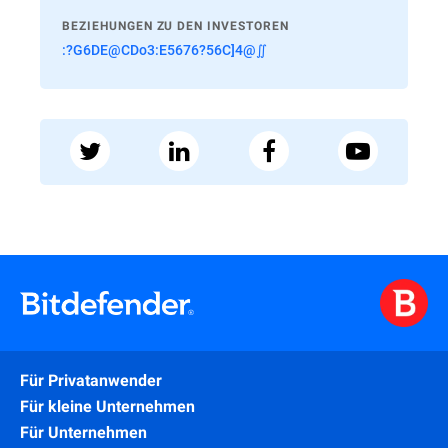
BEZIEHUNGEN ZU DEN INVESTOREN
:?G6DE@CDo3:E5676?56C]4@∬
Für Privatanwender
Für kleine Unternehmen
Für Unternehmen