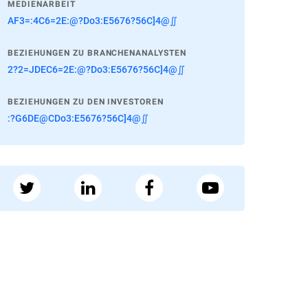
MEDIENARBEIT
AF3=:4C6=2E:@?Do3:E5676?56C]4@∬
BEZIEHUNGEN ZU BRANCHENANALYSTEN
2?2=JDEC6=2E:@?Do3:E5676?56C]4@∬
BEZIEHUNGEN ZU DEN INVESTOREN
:?G6DE@CDo3:E5676?56C]4@∬