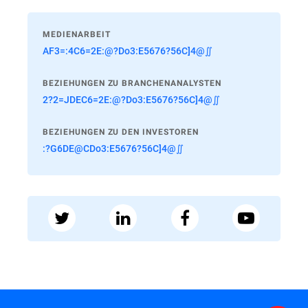
MEDIENARBEIT
AF3=:4C6=2E:@?Do3:E5676?56C]4@∬
BEZIEHUNGEN ZU BRANCHENANALYSTEN
2?2=JDEC6=2E:@?Do3:E5676?56C]4@∬
BEZIEHUNGEN ZU DEN INVESTOREN
:?G6DE@CDo3:E5676?56C]4@∬