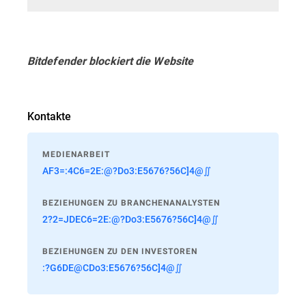
Bitdefender blockiert die Website
Kontakte
MEDIENARBEIT
AF3=:4C6=2E:@?Do3:E5676?56C]4@∬
BEZIEHUNGEN ZU BRANCHENANALYSTEN
2?2=JDEC6=2E:@?Do3:E5676?56C]4@∬
BEZIEHUNGEN ZU DEN INVESTOREN
:?G6DE@CDo3:E5676?56C]4@∬