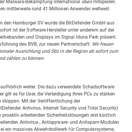
 der Malware-Bekämpfung international
oben
mitspielen.
en mittlerweile rund 41 Millionen Anwender weltweit.
gen den Hamburger SV wurde die BitDefender GmbH aus
 sofort ist der Software-Hersteller unter anderem auf der
rbebanden und Displays im Signal Iduna Park präsent.
sführung des BVB, zur neuen Partnerschaft:
Wir freuen
ionaler Ausrichtung und Sitz in der Region ab sofort zum
und zählen zu können.
unaufhörlich weiter. Die dazu verwendete Schadsoftware
er gilt es für User, die Verteidigung ihres PCs zu stärken
 stoppen. Mit der Veröffentlichung der
Defender Antivirus, Internet Security und Total Security)
proaktiv arbeitenden Sicherheitslösungen erst kürzlich
rbeitenden Antivirus-, Antispyware- und Antispam-Modulen
bei ein massives Abwehrbollwerk für Computersysteme,