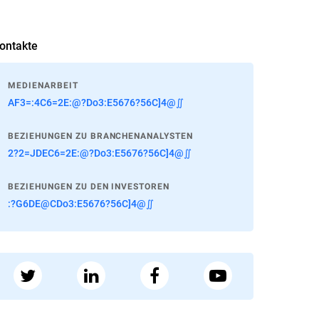
ontakte
MEDIENARBEIT
AF3=:4C6=2E:@?Do3:E5676?56C]4@∬
BEZIEHUNGEN ZU BRANCHENANALYSTEN
2?2=JDEC6=2E:@?Do3:E5676?56C]4@∬
BEZIEHUNGEN ZU DEN INVESTOREN
:?G6DE@CDo3:E5676?56C]4@∬